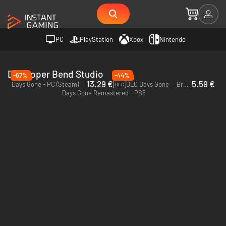
PC
PlayStation
Xbox
Nintendo
Developer Bend Studio
-67%
-44%
13.29 €
5.59 €
Days Gone - PC (Steam)
DLC Days Gone — Broken Road - PC (Steam)
DLC
Days Gone Remastered - PS5