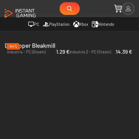
PC
PlayStation
Xbox
Nintendo
Developer Bleakmill
-94%
1.29 €
14.39 €
Industria - PC (Steam)
Industria 2 - PC (Steam)