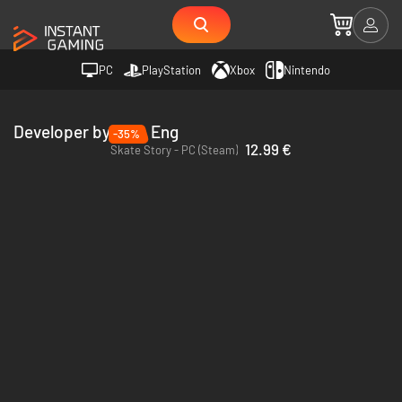
PC
PlayStation
Xbox
Nintendo
Developer by Sam Eng
-35%
12.99 €
Skate Story - PC (Steam)