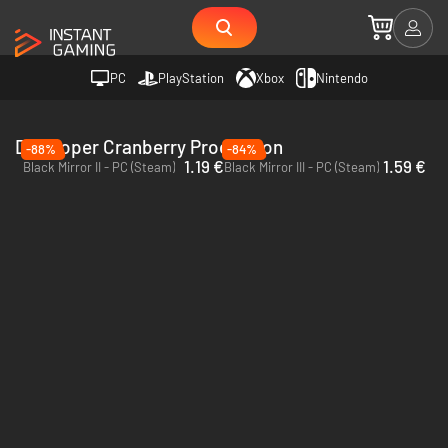
PC
PlayStation
Xbox
Nintendo
Developer Cranberry Production
-88%
-84%
1.19 €
1.59 €
Black Mirror II - PC (Steam)
Black Mirror III - PC (Steam)