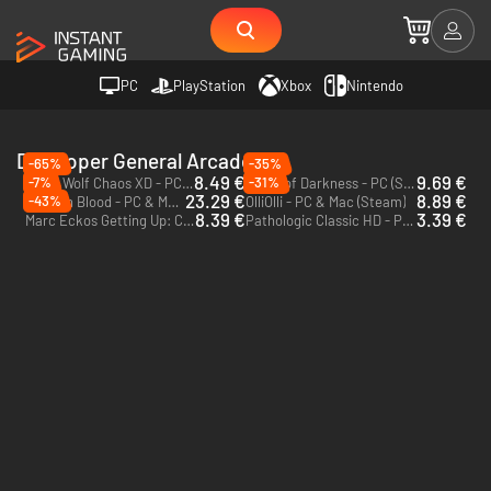
PC
PlayStation
Xbox
Nintendo
Developer General Arcade
-65%
-35%
8.49 €
9.69 €
-7%
-31%
Metal Wolf Chaos XD - PC (Steam)
Blade of Darkness - PC (Steam)
23.29 €
8.89 €
-43%
Captain Blood - PC & Mac (Steam)
OlliOlli - PC & Mac (Steam)
8.39 €
3.39 €
Marc Eckos Getting Up: Contents Under Pressure - PC (Steam)
Pathologic Classic HD - PC (Steam)