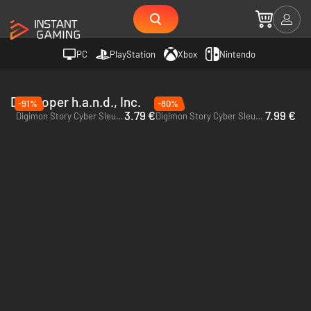
PC
PlayStation
Xbox
Nintendo
Developer h.a.n.d., Inc.
-91%
-80%
3.79 €
7.99 €
Digimon Story Cyber Sleuth: Complete Edition - PC (Steam)
Digimon Story Cyber Sleuth: Complete Edition - PC (Steam) - US