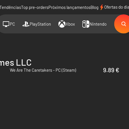
Ofertas do di
Tendências
Top pre-orders
Próximos lançamentos
Blog
PC
PlayStation
Xbox
Nintendo
ames LLC
9.89 €
We Are The Caretakers - PC (Steam)