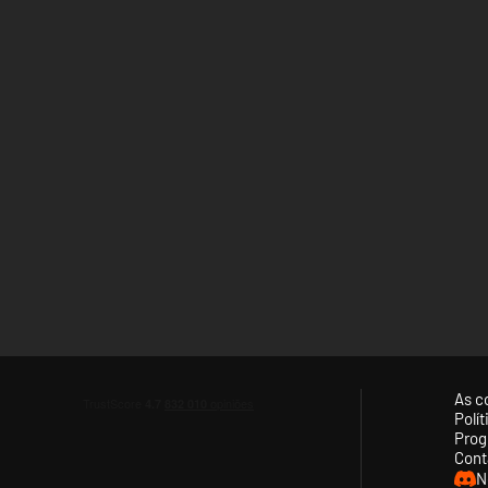
As c
Polí
Prog
Cont
N