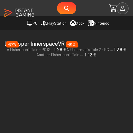
PC
PlayStation
Xbox
Nintendo
Developer InnerspaceVR
-87%
-91%
1.29 €
1.39 €
A Fisherman's Tale - PC (Steam)
A Fisherman's Tale 2 - PC (Steam)
1.12 €
Another Fisherman's Tale - PC (Steam)