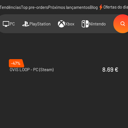
Ofertas do di
Tendências
Top pre-orders
Próximos lançamentos
Blog
PC
PlayStation
Xbox
Nintendo
-47%
8.69 €
OVIS LOOP - PC (Steam)