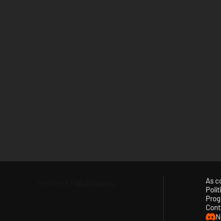
As c
Polí
Prog
Cont
N