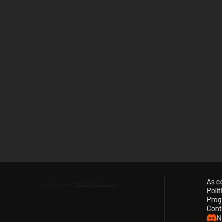
As c
Polí
Prog
Cont
N