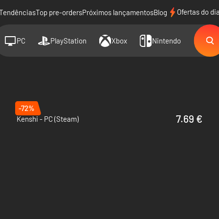
Ofertas do di
Tendências
Top pre-orders
Próximos lançamentos
Blog
PC
PlayStation
Xbox
Nintendo
-72%
7.69 €
Kenshi - PC (Steam)