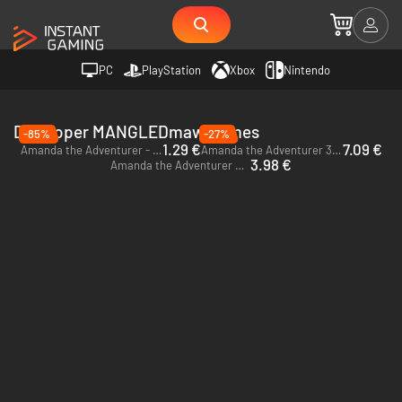
PC
PlayStation
Xbox
Nintendo
Developer MANGLEDmaw Games
-85%
-27%
1.29 €
7.09 €
Amanda the Adventurer - PC (Steam)
Amanda the Adventurer 3 - PC (Steam)
3.98 €
Amanda the Adventurer 2 - PC (Steam)