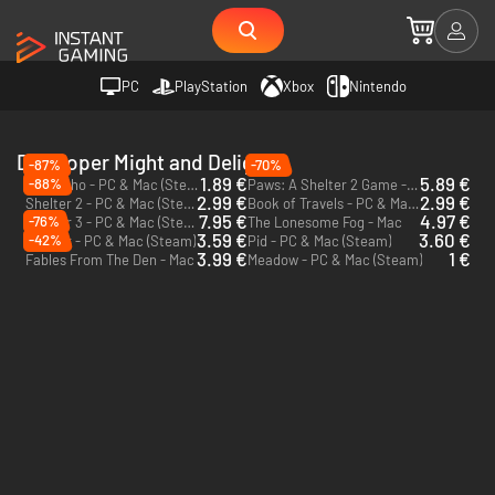
PC
PlayStation
Xbox
Nintendo
Developer Might and Delight
-87%
-70%
1.89 €
5.89 €
-88%
Tiny Echo - PC & Mac (Steam)
Paws: A Shelter 2 Game - PC & Mac (Steam)
2.99 €
2.99 €
Shelter 2 - PC & Mac (Steam)
Book of Travels - PC & Mac (Steam)
7.95 €
4.97 €
-76%
Shelter 3 - PC & Mac (Steam)
The Lonesome Fog - Mac
3.59 €
3.60 €
-42%
Shelter - PC & Mac (Steam)
Pid - PC & Mac (Steam)
3.99 €
1 €
Fables From The Den - Mac
Meadow - PC & Mac (Steam)