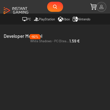
PC
PlayStation
Xbox
Nintendo
Developer Monokel
-92%
1.59 €
White Shadows - PC (Steam)