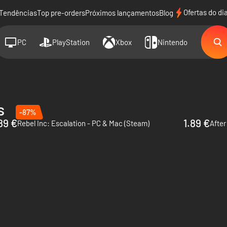
Ofertas do di
Tendências
Top pre-orders
Próximos lançamentos
Blog
PC
PlayStation
Xbox
Nintendo
s
-87%
89 €
1.89 €
Rebel Inc: Escalation - PC & Mac (Steam)
After