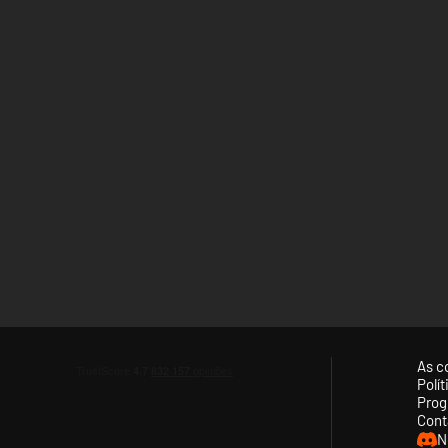
As c
Polí
Prog
Cont
N