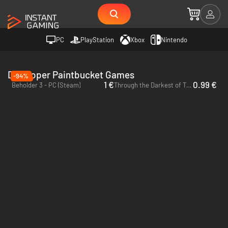
PC
PlayStation
Xbox
Nintendo
Developer Paintbucket Games
-94%
1 €
0.99 €
Beholder 3 - PC (Steam)
Through the Darkest of Times - PC & Mac (Steam)