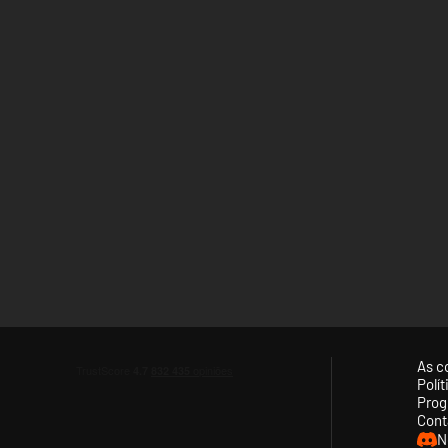
As c
Polí
Prog
Cont
N