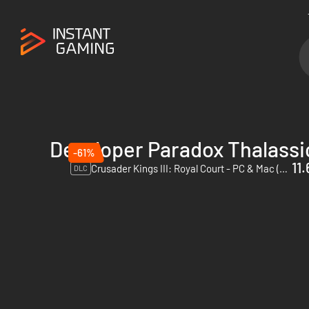
Developer Paradox Thalassi
-61%
11
Crusader Kings III: Royal Court - PC & Mac (Steam)
DLC