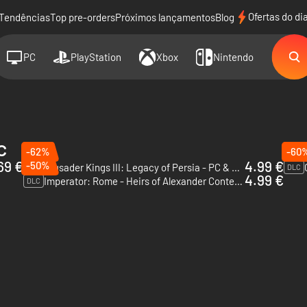
Ofertas do di
Tendências
Top pre-orders
Próximos lançamentos
Blog
PC
PlayStation
Xbox
Nintendo
c
-62%
-60
.69 €
4.99 €
-50%
Crusader Kings III: Legacy of Persia - PC & Mac (Steam)
DLC
DLC
4.99 €
Imperator: Rome - Heirs of Alexander Content Pack - PC & Mac (Steam)
DLC