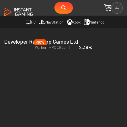
PC
PlayStation
Xbox
Nintendo
Developer Raredrop Games Ltd
-90%
2.39 €
Warborn - PC (Steam)