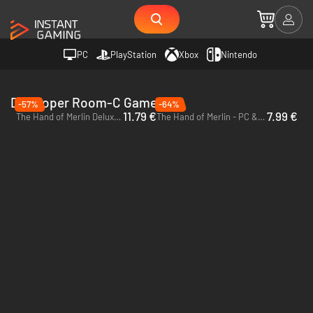
PC
PlayStation
Xbox
Nintendo
Developer Room-C Games
-57%
-64%
11.79 €
7.99 €
The Hand of Merlin Deluxe Edition - PC & Mac (Steam)
The Hand of Merlin - PC & Mac (Steam)