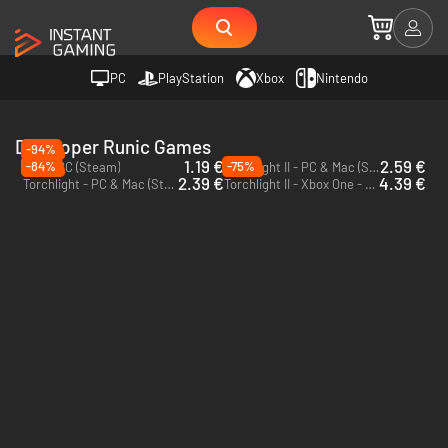
PC
PlayStation
Xbox
Nintendo
Developer Runic Games
-94%
1.19 €
2.59 €
-84%
-75%
Hob - PC (Steam)
Torchlight II - PC & Mac (Steam)
2.39 €
4.39 €
Torchlight - PC & Mac (Steam)
Torchlight II - Xbox One - US