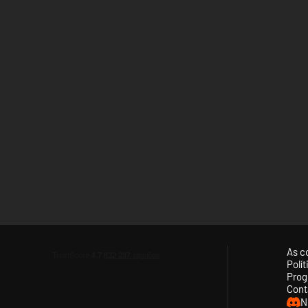
As c
Polí
Prog
Cont
N