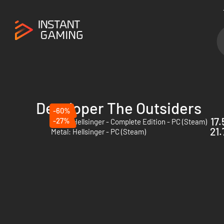
Developer The Outsiders
-60%
17.
-27%
Metal: Hellsinger - Complete Edition - PC (Steam)
21.
Metal: Hellsinger - PC (Steam)