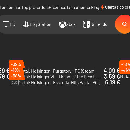
Ofertas do di
Tendências
Top pre-orders
Próximos lançamentos
Blog
PC
PlayStation
Xbox
Nintendo
-32%
-18
59 €
4.09 €
-10%
-46
Metal: Hellsinger - Purgatory - PC (Steam)
DLC
DLC
79 €
3.59 €
-38%
Metal
Metal: Hellsinger VR - Dream of the Beast - PC (Steam)
DLC
6.19 €
Metal: Hellsinger - Essential Hits Pack - PC (Steam)
DLC