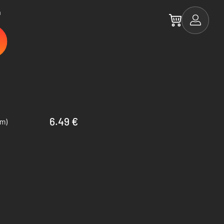
a
6.49 €
am)