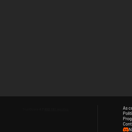
As c
Polí
Prog
Cont
N