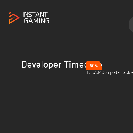
Developer Timegate
-80%
F.E.A.R Complete Pack -