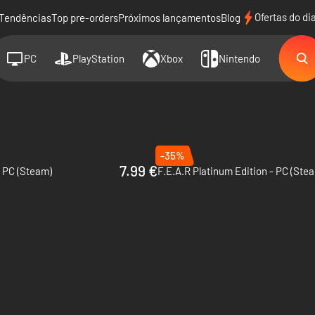
Ofertas do di
Tendências
Top pre-orders
Próximos lançamentos
Blog
PC
PlayStation
Xbox
Nintendo
-35%
7.99 €
 PC (Steam)
F.E.A.R Platinum Edition - PC (Ste