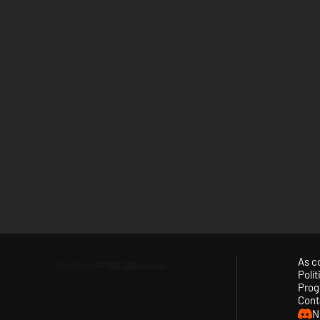
As c
Polí
Prog
Cont
N