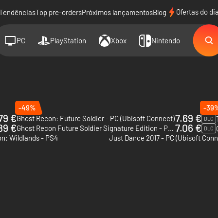
Ofertas do di
Tendências
Top pre-orders
Próximos lançamentos
Blog
PC
PlayStation
Xbox
Nintendo
-49%
-39
79 €
7.69 €
Ghost Recon: Future Soldier - PC (Ubisoft Connect)
DLC
89 €
7.06 €
Ghost Recon Future Soldier Signature Edition - PC (Ubisoft Connect)
DLC
n: Wildlands - PS4
Just Dance 2017 - PC (Ubisoft Conn