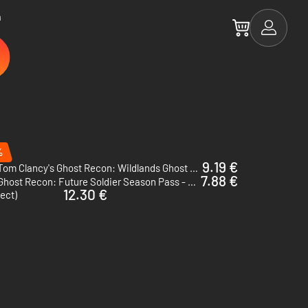
a
%
9.19 €
Tom Clancy's Ghost Recon: Wildlands Ghost War Pass - PC (Ubisoft Connect)
7.88 €
Ghost Recon: Future Soldier Season Pass - PC (Ubisoft Connect)
12.30 €
ect)