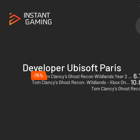
Developer Ubisoft Paris
6.
-75%
Tom Clancy’s Ghost Recon Wildlands Year 2 Pass - PC (Ubisoft Connect)
DLC
10.
Tom Clancy's Ghost Recon: Wildlands - Xbox One - US
Tom Clancy's Ghost Reco