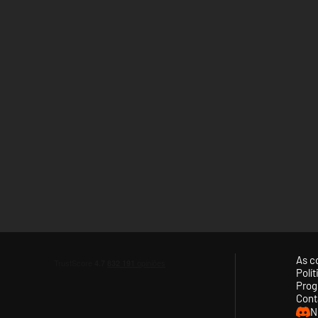
As c
Polí
Prog
Cont
N