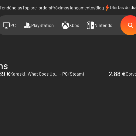
Ofertas do di
Tendências
Top pre-orders
Próximos lançamentos
Blog
PC
PlayStation
Xbox
Nintendo
ns
89 €
2.88 €
Karaski: What Goes Up... - PC (Steam)