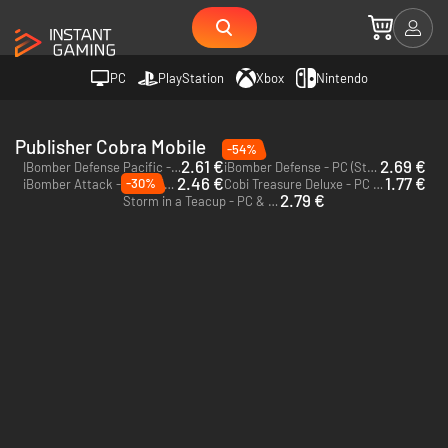
PC
PlayStation
Xbox
Nintendo
Publisher Cobra Mobile
-54%
2.61 €
2.69 €
IBomber Defense Pacific - PC & Mac (Steam)
iBomber Defense - PC (Steam)
2.46 €
1.77 €
-30%
iBomber Attack - PC & Mac (Steam)
Cobi Treasure Deluxe - PC (Steam)
2.79 €
Storm in a Teacup - PC & Mac (Steam)