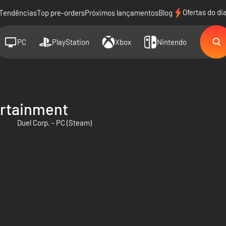
Ofertas do di
Tendências
Top pre-orders
Próximos lançamentos
Blog
PC
PlayStation
Xbox
Nintendo
ertainment
Duel Corp. - PC (Steam)