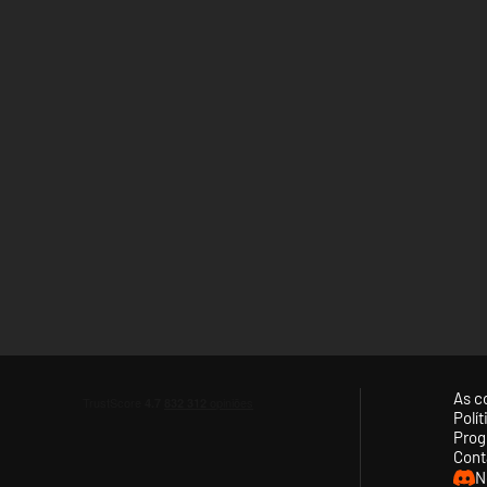
As c
Polí
Prog
Cont
N