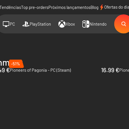
Ofertas do di
Tendências
Top pre-orders
Próximos lançamentos
Blog
PC
PlayStation
Xbox
Nintendo
inment
-51%
49 €
16.99 €
Pioneers of Pagonia - PC (Steam)