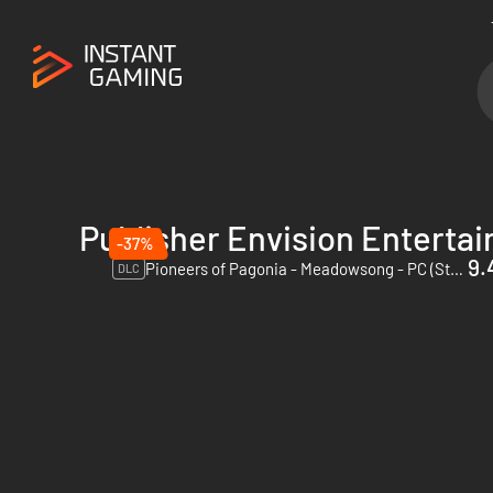
Publisher Envision Enterta
-37%
9.
Pioneers of Pagonia - Meadowsong - PC (Steam)
DLC