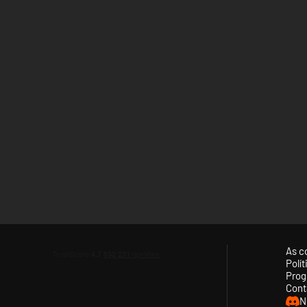
As c
Polí
Prog
Cont
N