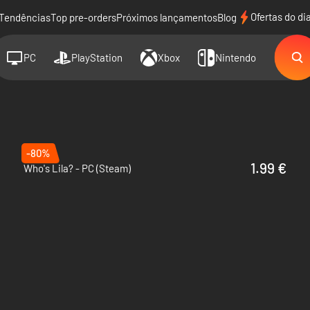
Ofertas do di
Tendências
Top pre-orders
Próximos lançamentos
Blog
PC
PlayStation
Xbox
Nintendo
-80%
1.99 €
Who's Lila? - PC (Steam)