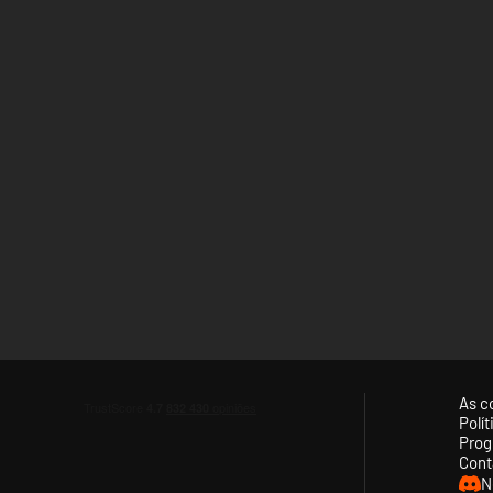
As c
Polí
Prog
Cont
N