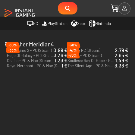
PC
PlayStation
Xbox
Nintendo
Publisher Meridian4
-80%
-38%
0.99 €
2.79 €
-33%
-47%
Crash Time 2 - PC (Steam)
Obulis - PC (Steam)
3.36 €
2.65 €
-70%
Edge Of Galaxy - PC (Steam)
Schein - PC (Steam)
1.33 €
1.49 €
Chains - PC & Mac (Steam)
Soulless: Ray Of Hope - PC & Mac (Steam)
1 €
3.33 €
Royal Merchant - PC & Mac (Steam)
The Silent Age - PC & Mac (Steam)