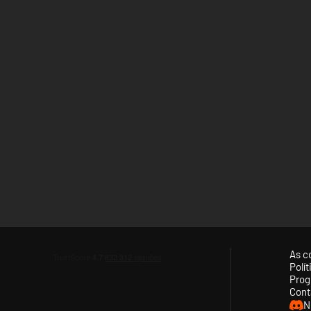
As c
Polí
Prog
Cont
N