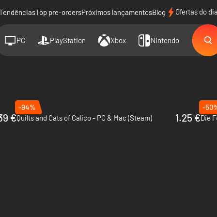
Ofertas do di
Tendências
Top pre-orders
Próximos lançamentos
Blog
PC
PlayStation
Xbox
Nintendo
-94%
-50
39 €
1.25 €
Quilts and Cats of Calico - PC & Mac (Steam)
Die F