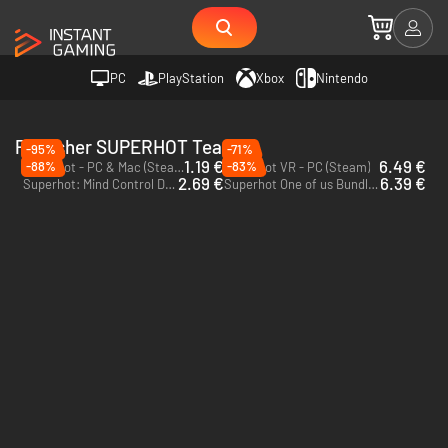
PC
PlayStation
Xbox
Nintendo
Publisher SUPERHOT Team
-95%
-71%
1.19 €
6.49 €
-88%
-83%
Superhot - PC & Mac (Steam)
Superhot VR - PC (Steam)
2.69 €
6.39 €
Superhot: Mind Control Delete - PC & Mac (Steam)
Superhot One of us Bundle - PC (Steam)