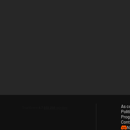
As c
Polí
Prog
Cont
N