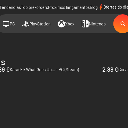
Ofertas do di
Tendências
Top pre-orders
Próximos lançamentos
Blog
PC
PlayStation
Xbox
Nintendo
ns
89 €
2.88 €
Karaski: What Goes Up... - PC (Steam)