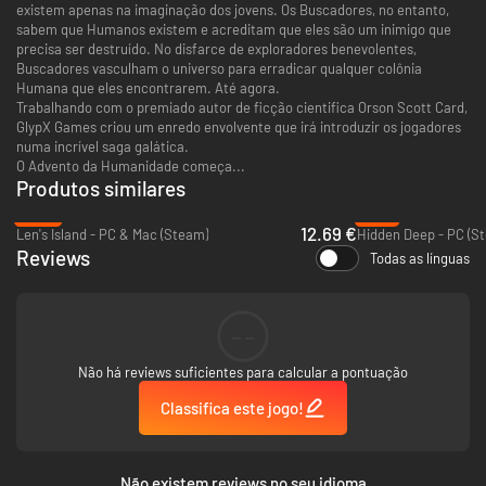
existem apenas na imaginação dos jovens. Os Buscadores, no entanto,
sabem que Humanos existem e acreditam que eles são um inimigo que
precisa ser destruído. No disfarce de exploradores benevolentes,
Buscadores vasculham o universo para erradicar qualquer colônia
Humana que eles encontrarem. Até agora.
Trabalhando com o premiado autor de ficção cientifica Orson Scott Card,
GlypX Games criou um enredo envolvente que irá introduzir os jogadores
numa incrível saga galática.
O Advento da Humanidade começa...
Produtos similares
-49%
-77%
12.69 €
Len's Island - PC & Mac (Steam)
Hidden Deep - PC (S
Reviews
Todas as línguas
--
Não há reviews suficientes para calcular a pontuação
Classifica este jogo!
Não existem reviews no seu idioma