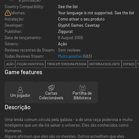
Country Compatibility:
See the list
Idiomas:
Your language is not supported. See the list
Instalação:
Como ativar o seu produto
Developer:
GlyphX Games
,
Cavetap
Publisher:
Ziggurat
Data de lançamento:
8 August 2005
Género:
Ação
Reviews recentes da Steam:
Sem reviews
Todas Reviews Steam:
Muito positivo
(
583
)
AÇÃO
FICÇÃO CIENTÍFICA
TIROS EM TERCEIRA PESSOA
HISTÓRIA EXCELENTE
ESPAÇO
Game features
Cartas
Partilha de
Um jogador
Colecionáveis
Biblioteca
Descrição
Uma lenda comum circula pela galáxia - a de uma raça poderosa e muito
inteligente que um dia irá salvar o universo. Eles são conhecidos como
Humanos.
Alguns afirmam que eles são os messias. Outros acreditam que eles