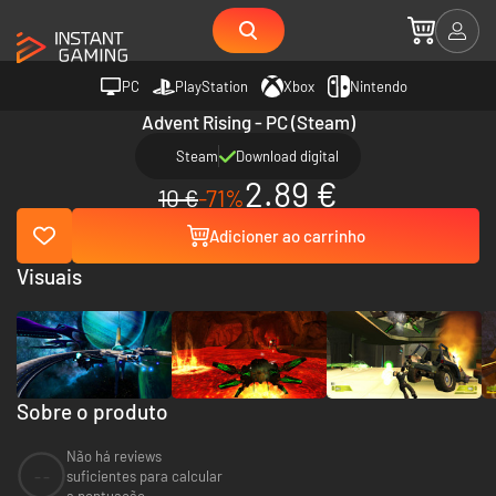
PC
PlayStation
Xbox
Nintendo
Advent Rising - PC (Steam)
Steam
Download digital
2.89 €
10 €
-71%
Adicioner ao carrinho
Visuais
Sobre o produto
Não há reviews
--
suficientes para calcular
a pontuação