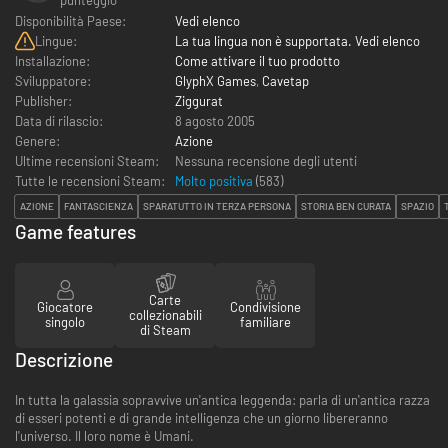
Disponibilità Paese:
Vedi elenco
Lingue:
La tua lingua non è supportata. Vedi elenco
Installazione:
Come attivare il tuo prodotto
Sviluppatore:
GlyphX Games
,
Cavetap
Publisher:
Ziggurat
Data di rilascio:
8 agosto 2005
Genere:
Azione
Ultime recensioni Steam:
Nessuna recensione degli utenti
Tutte le recensioni Steam:
Molto positiva
(
583
)
AZIONE
FANTASCIENZA
SPARATUTTO IN TERZA PERSONA
STORIA BEN CURATA
SPAZIO
Game features
Carte
Giocatore
Condivisione
collezionabili
singolo
familiare
di Steam
Descrizione
In tutta la galassia sopravvive un'antica leggenda: parla di un'antica razza
di esseri potenti e di grande intelligenza che un giorno libereranno
l'universo. Il loro nome è Umani.