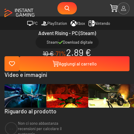
PC
PlayStation
Xbox
Nintendo
Advent Rising - PC (Steam)
Steam
Download digitale
2.89 €
10 €
-71%
Aggiungi al carrello
Video e immagini
Riguardo al prodotto
Non ci sono abbastanza
--
recensioni per calcolare il
punteggio