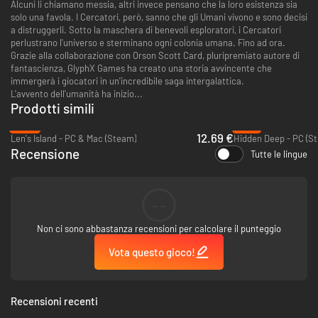
Alcuni li chiamano messia, altri invece pensano che la loro esistenza sia
solo una favola. I Cercatori, però, sanno che gli Umani vivono e sono decisi
a distruggerli. Sotto la maschera di benevoli esploratori, i Cercatori
perlustrano l'universo e sterminano ogni colonia umana. Fino ad ora.
Grazie alla collaborazione con Orson Scott Card, pluripremiato autore di
fantascienza, GlyphX Games ha creato una storia avvincente che
immergerà i giocatori in un'incredibile saga intergalattica.
L'avvento dell'umanità ha inizio...
Prodotti simili
-49%
-77%
12.69 €
Len's Island - PC & Mac (Steam)
Hidden Deep - PC (S
Recensione
Tutte le lingue
--
Non ci sono abbastanza recensioni per calcolare il punteggio
Vota questo gioco!
Recensioni recenti