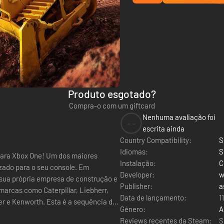
Produto esgotado?
Compra-o com um giftcard
Nenhuma avaliação foi
--
escrita ainda
Country Compatibility:
S
Idiomas:
S
 para Xbox One! Um dos maiores
Instalação:
C
do para o seu console. Em
Developer:
w
a sua própria empresa de construção e
Publisher:
a
 marcas como Caterpillar, Liebherr,
Data de lançamento:
1
er e Kenworth. Esta é a sequência do
Género:
A
Reviews recentes da Steam:
S