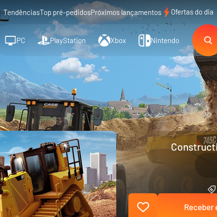
Ofertas do dia
Tendências
Top pré-pedidos
Próximos lançamentos
PC
PlayStation
Xbox
Nintendo
Constructi
Receber e