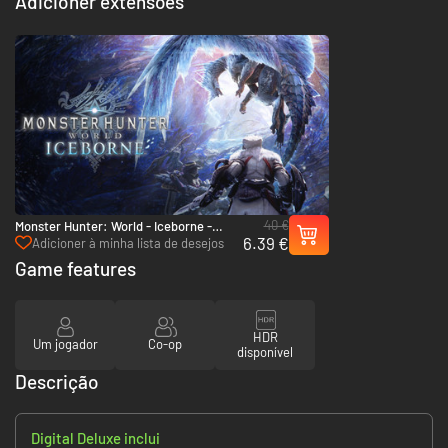
Adicioner extensões
40 €
Monster Hunter: World - Iceborne -
6.39 €
Xbox One & Xbox Series X|S
Adicioner à minha lista de desejos
Game features
HDR
Um jogador
Co-op
disponível
Descrição
Digital Deluxe inclui