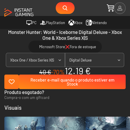
PC
PlayStation
Xbox
Nintendo
Monster Hunter: World - Iceborne Digital Deluxe - Xbox
One & Xbox Series X|S
Microsoft Store
Fora de estoque
Xbox One / Xbox Series X|S
Digital Deluxe
12.19 €
40 €
-70%
Receber e-mail quando o produto estiver em
Stock
Produto esgotado?
Compra-o com um giftcard
Visuais