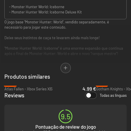
- Monster Hunter World: Iceborne
- Monster Hunter World: Iceborne Deluxe Kit
O jogo base "Monster Hunter: World", vendido separadamente, é
necessário para jogar este conteúdo.
Deixe seus instintos de caça te levarem ainda mais longe!
"Monster Hunter World: Iceborne" é uma enorme expansão que continua
após o final de Monster Hunter: World e abre o novo "ranque mestre"!
Novas missões, monstros, armas, armaduras e histórias o aguardaml
"MHW: Iceborne Digital Deluxe" inclui:
Produtos similares
- "MHW: Iceborne" (expansão massiva)
-89%
-18%
- "MHW: Iceborne" Deluxe Kit
4.99 €
Atlas Fallen - Xbox Series X|S
Gotham Knights - Xbo
- Conj. de Armadura em Camadas "Cavaleiro Prateado"
Reviews
Todas as línguas
- 3 gestos
- 2 conjuntos de adesivos
- 1 pintura facial
- 1 corte de cabelo
9.5
- 1 conj. decoração (para personalização de quarto)
Pontuação de review do jogo
"Deluxe Kit" inclui: