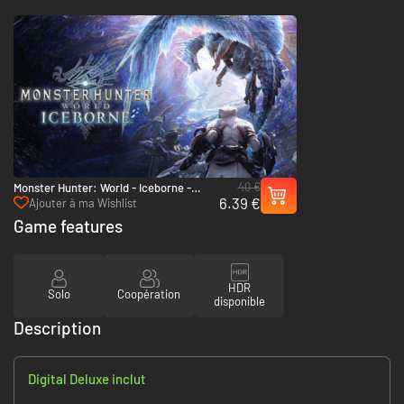
40 €
Monster Hunter: World - Iceborne -
6.39 €
Xbox One & Xbox Series X|S
Ajouter à ma Wishlist
Game features
HDR
Solo
Coopération
disponible
Description
Digital Deluxe inclut