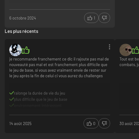
■ Set de décos "traditionnelles"
6 octobre 2024
1
Inclut le thème "Maison du chasseur" et 8 éléments de décos.
- Banc spartiate
- Lit rustique
Les plus récents
- Table traditionnelle
- À la bonne franquette
- Commode rustique
- Lustres médiévaux
- Tapis classiques (RC)
je recommande franchement ce dlc il rajoute pas mal de
Tout est b
- Tapis classiques (ETG)
nouveauté pas mal et est franchement plus difficile que
combats, ju
le jeu de base, si vous avez vraiment envie de rester sur
le jeu après la fin de celui ci vous aurez du challenges
ralonge la durée de vie du jeu
plus difficile que le jeu de base
environnement intéressant
14 août 2025
0
30 août 20