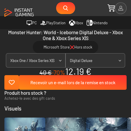
PC
PlayStation
Xbox
Nintendo
Monster Hunter: World - Iceborne Digital Deluxe - Xbox
One & Xbox Series X|S
Microsoft Store
Hors stock
Xbox One / Xbox Series X|S
Digital Deluxe
12.19 €
40 €
-70%
Recevoir un e-mail lors de la remise en stock
Produit hors stock ?
Achetez-le avec des gift cards
Visuels