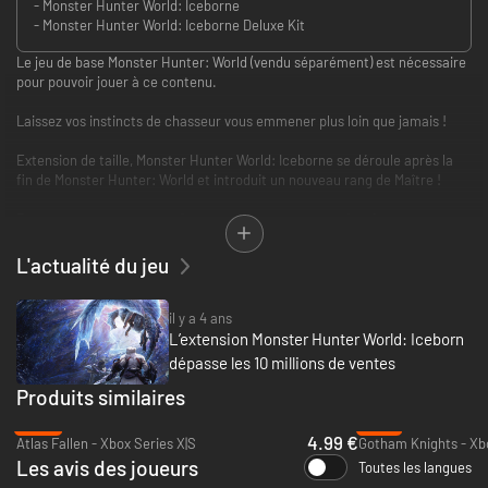
- Monster Hunter World: Iceborne
- Monster Hunter World: Iceborne Deluxe Kit
Le jeu de base Monster Hunter: World (vendu séparément) est nécessaire
pour pouvoir jouer à ce contenu.
Laissez vos instincts de chasseur vous emmener plus loin que jamais !
Extension de taille, Monster Hunter World: Iceborne se déroule après la
fin de Monster Hunter: World et introduit un nouveau rang de Maître !
De nouveaux monstres, quêtes, armes, armures et scénarios vous
attendent ! Vous allez pouvoir vous surpasser !
L'actualité du jeu
Contenu de l'édition Deluxe (numérique) de Monster Hunter World:
Iceborne :
- Extension Monster Hunter World: Iceborne
il y a 4 ans
- Pack Deluxe Monster Hunter World: Iceborne
L’extension Monster Hunter World: Iceborn
- Armure spéciale - Chevalier d'argent
dépasse les 10 millions de ventes
- 3 émotes
Produits similaires
- 2 sets de stickers
- 1 maquillage
-89%
-18%
- 1 coiffure
4.99 €
Atlas Fallen - Xbox Series X|S
Gotham Knights - Xbo
- 1 décor pour personnaliser votre maison
Les avis des joueurs
Toutes les langues