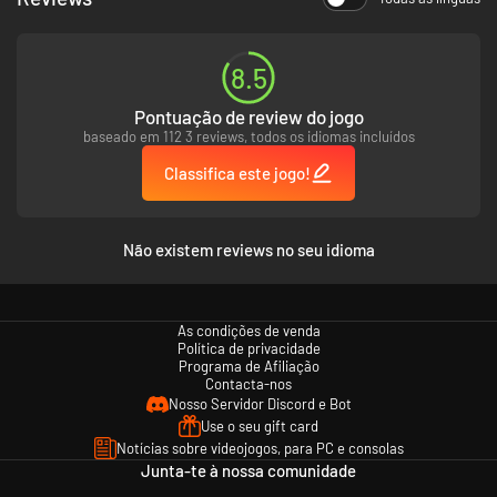
• Recursos de primeira linha para eSports, incluindo campeonatos online
8.5
Pontuação de review do jogo
baseado em 112 3 reviews, todos os idiomas incluídos
Classifica este jogo!
Não existem reviews no seu idioma
As condições de venda
Política de privacidade
Programa de Afiliação
Contacta-nos
Nosso Servidor Discord e Bot
Use o seu gift card
Notícias sobre videojogos, para PC e consolas
Junta-te à nossa comunidade