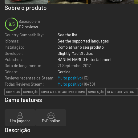
Sobre o produto
Baseado em
8.5
112 reviews
Country Compatibility:
See the list
Idiomas:
See the supported languages
Instalação:
Como ativar o seu produto
Developer:
Slightly Mad Studios
Publisher:
BANDAI NAMCO Entertainment
Data de lançamento:
21 September 2017
Género:
Corrida
Reviews recentes da Steam:
Muito positivo
(13)
Todas Reviews Steam:
Muito positivo
(
18430
)
CORRIDAS
CONDUÇÃO
SIMULADOR DE AUTOMOBILISMO
SIMULAÇÃO
REALIDADE VIRTUAL
Game features
Um jogador
PvP online
Descrição