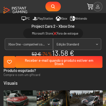
PC
PlayStation
Xbox
Nintendo
Project Cars 2 - Xbox One
Microsoft Store
Fora de estoque
Xbox One - compatível com Xbox Series X|S
Edição Standard
13.58 €
52 €
-74%
Receber e-mail quando o produto estiver em
Stock
Produto esgotado?
Compra-o com um giftcard
Visuais