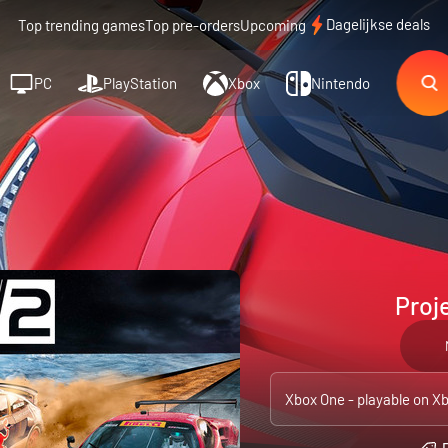
Dagelijkse deals
Top trending games
Top pre-orders
Upcoming
PC
PlayStation
Xbox
Nintendo
Proj