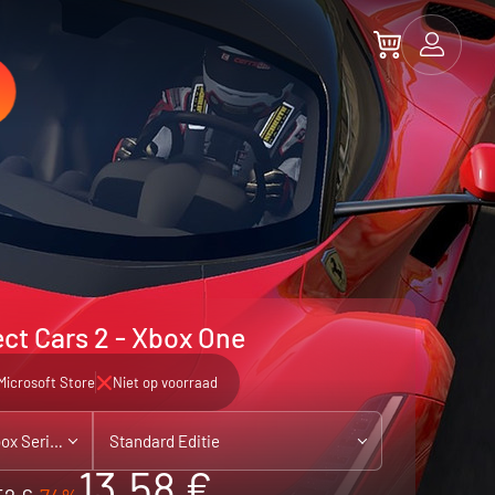
ect Cars 2 - Xbox One
Microsoft Store
Niet op voorraad
Xbox One - playable on Xbox Series X|S
Standard Editie
13.58 €