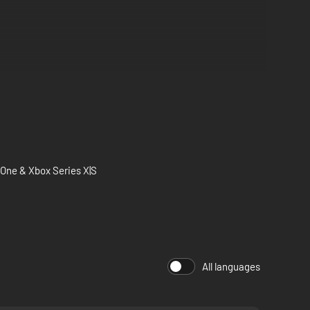
x One & Xbox Series X|S
All languages