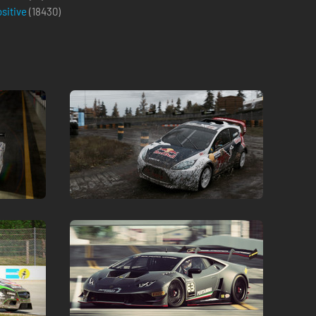
ositive
(
18430
)