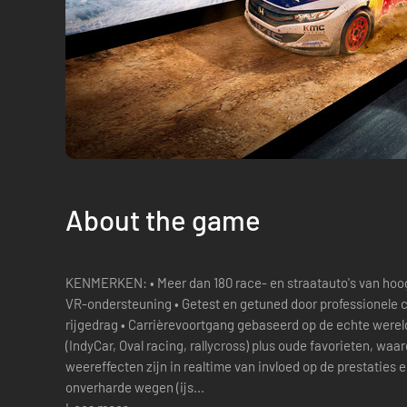
About the game
KENMERKEN: • Meer dan 180 race- en straatauto's van hoogstaande merken • Volledige 12K- en
VR-ondersteuning • Getest en getuned door professionele 
rijgedrag • Carrièrevoortgang gebaseerd op de echte were
(IndyCar, Oval racing, rallycross) plus oude favorieten, w
weereffecten zijn in realtime van invloed op de prestaties 
onverharde wegen (ijs...