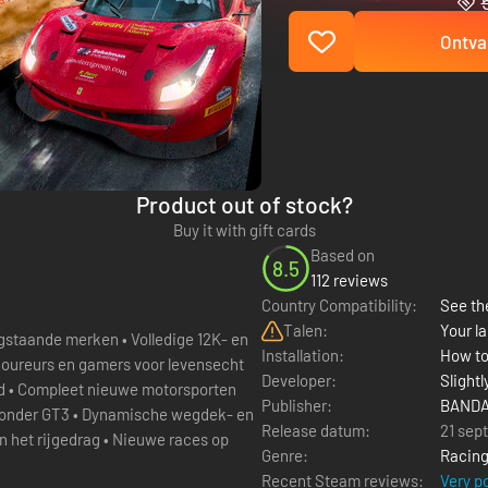
Ontva
Product out of stock?
Buy it with gift cards
Based on
8.5
112 reviews
Country Compatibility:
See the
Talen:
Your la
Installation:
How to
coureurs en gamers voor levensecht
Developer:
Slight
ld • Compleet nieuwe motorsporten
Publisher:
BANDA
aaronder GT3 • Dynamische wegdek- en
Release datum:
21 sep
en het rijgedrag • Nieuwe races op
Genre:
Racin
Recent Steam reviews:
Very p