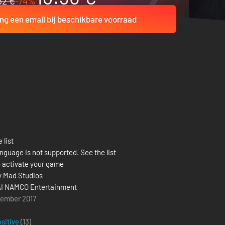
52 €
-74%
ng een email bij beschikbare voorraad
 list
nguage is not supported. See the list
 activate your game
ly Mad Studios
I NAMCO Entertainment
tember 2017
g
ositive
(13)