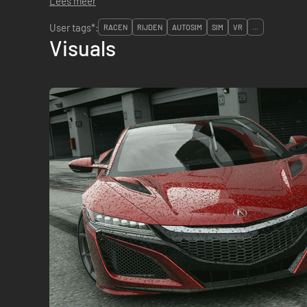
Lees meer
User tags*:
RACEN
RIJDEN
AUTOSIM
SIM
VR
...
Visuals