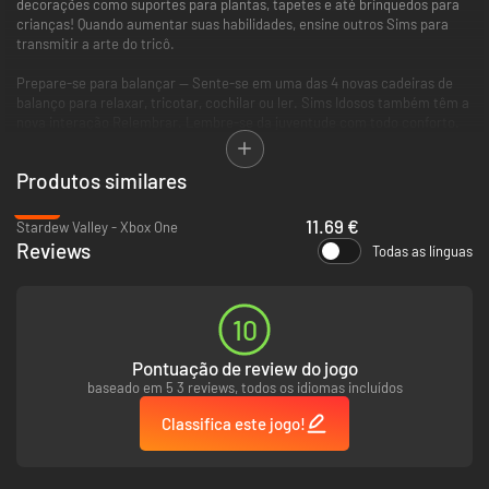
decorações como suportes para plantas, tapetes e até brinquedos para
crianças! Quando aumentar suas habilidades, ensine outros Sims para
transmitir a arte do tricô.
Prepare-se para balançar — Sente-se em uma das 4 novas cadeiras de
balanço para relaxar, tricotar, cochilar ou ler. Sims Idosos também têm a
nova interação Relembrar. Lembre-se da juventude com todo conforto.
Compre online com o Plopsy — Quanto mais você tricotar, mais poderá
Produtos similares
ganhar no Plopsy, o novo mercado online para produtos artesanais.
Compre e venda de tudo, incluindo meias, suéteres, pinturas e projetos de
-10%
carpintaria.
11.69 €
Stardew Valley - Xbox One
Reviews
Todas as línguas
*REQUER O THE SIMS 4 (VENDIDO SEPARADAMENTE) E TODAS AS
ATUALIZAÇÕES PARA JOGAR.
10
Pontuação de review do jogo
baseado em 5 3 reviews, todos os idiomas incluídos
Classifica este jogo!