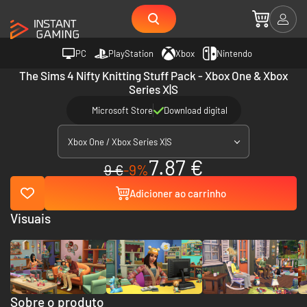
PC
PlayStation
Xbox
Nintendo
The Sims 4 Nifty Knitting Stuff Pack - Xbox One & Xbox
Series X|S
Microsoft Store
Download digital
Xbox One / Xbox Series X|S
7.87 €
9 €
-9%
Adicioner ao carrinho
Visuais
Sobre o produto