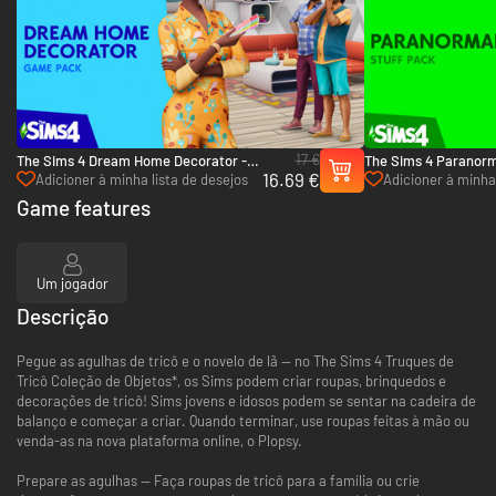
17 €
The Sims 4 Dream Home Decorator -
The Sims 4 Paranorm
16.69 €
Xbox One & Xbox Series X|S
Xbox One & Xbox Ser
Adicioner à minha lista de desejos
Adicioner à minha 
Game features
Um jogador
Descrição
Pegue as agulhas de tricô e o novelo de lã — no The Sims 4 Truques de
Tricô Coleção de Objetos*, os Sims podem criar roupas, brinquedos e
decorações de tricô! Sims jovens e idosos podem se sentar na cadeira de
balanço e começar a criar. Quando terminar, use roupas feitas à mão ou
venda-as na nova plataforma online, o Plopsy.
Prepare as agulhas — Faça roupas de tricô para a família ou crie