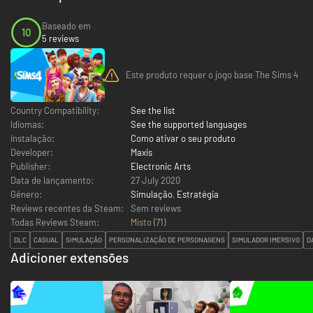
Baseado em
10
5 reviews
Este produto requer o jogo base The Sims 4
Country Compatibility:
See the list
Idiomas:
See the supported languages
Instalação:
Como ativar o seu produto
Developer:
Maxis
Publisher:
Electronic Arts
Data de lançamento:
27 July 2020
Género:
Simulação
,
Estratégia
Reviews recentes da Steam:
Sem reviews
Todas Reviews Steam:
Misto
(
71
)
DLC
CASUAL
SIMULAÇÃO
PERSONALIZAÇÃO DE PERSONAGENS
SIMULADOR IMERSIVO
D
Adicioner extensões