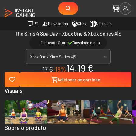
PC
PlayStation
Xbox
Nintendo
The Sims 4 Spa Day - Xbox One & Xbox Series X|S
Microsoft Store
Download digital
Xbox One / Xbox Series X|S
14.19 €
17 €
-18%
Adicioner ao carrinho
Visuais
Sobre o produto