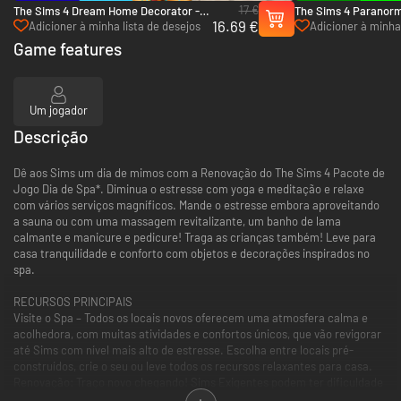
17 €
The Sims 4 Dream Home Decorator -
The Sims 4 Paranorm
16.69 €
Xbox One & Xbox Series X|S
Xbox One & Xbox Ser
Adicioner à minha lista de desejos
Adicioner à minha 
Game features
Um jogador
Descrição
Dê aos Sims um dia de mimos com a Renovação do The Sims 4 Pacote de
Jogo Dia de Spa*. Diminua o estresse com yoga e meditação e relaxe
com vários serviços magníficos. Mande o estresse embora aproveitando
a sauna ou com uma massagem revitalizante, um banho de lama
calmante e manicure e pedicure! Traga as crianças também! Leve para
casa tranquilidade e conforto com objetos e decorações inspirados no
spa.
RECURSOS PRINCIPAIS
Visite o Spa – Todos os locais novos oferecem uma atmosfera calma e
acolhedora, com muitas atividades e confortos únicos, que vão revigorar
até Sims com nível mais alto de estresse. Escolha entre locais pré-
construídos, crie o seu ou leve todos os recursos relaxantes para casa.
Renovação: Traço novo chegando! Sims Exigentes podem ter dificuldade
com coisas triviais, mas uma visita ao Spa pode levar qualquer pessoa ao