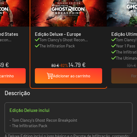
xe - United States
Edição Deluxe - Europe
Edição Ulti
Recon
Tom Clancy's Ghost Recon
Tom Clancy'
Breakpoint
The Infiltration Pack
Breakpoint
Year 1 Pass
The Infiltra
The Ultimat
69 €
14.79 €
80 €
-82%
104 €
carrinho
Adicioner ao carrinho
For
Descrição
Edição Deluxe inclui
- Tom Clancy's Ghost Recon Breakpoint
- The Infiltration Pack
A Deluxe Edition inclui o jogo básico e o Pacote de Infiltração, contendo: