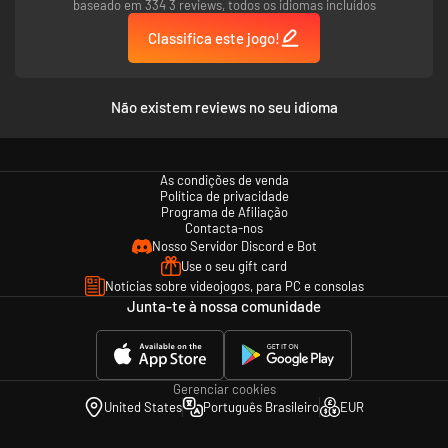
baseado em 334 3 reviews, todos os idiomas incluídos
Conexão à internet, conta Ubisoft, conta Microsoft e assinatura do Game
Pass Ultimate ou Core (vendida separadamente) são necessárias para
Classifica este jogo!
acessar as funções online e multijogador.
Não existem reviews no seu idioma
As condições de venda
Política de privacidade
Programa de Afiliação
Contacta-nos
Nosso Servidor Discord e Bot
Use o seu gift card
Notícias sobre videojogos, para PC e consolas
Junta-te à nossa comunidade
Gerenciar cookies
United States
Português Brasileiro
EUR