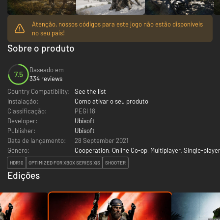
Atenção, nossos códigos para este jogo não estão disponíveis
no seu país!
Sobre o produto
Baseado em
7.5
334 reviews
Country Compatibility:
See the list
Instalação:
Como ativar o seu produto
Classificação:
PEGI 18
Developer:
Ubisoft
Publisher:
Ubisoft
Data de lançamento:
28 September 2021
Género:
Cooperation
,
Online Co-op
,
Multiplayer
,
Single-playe
HDR10
OPTIMIZED FOR XBOX SERIES X|S
SHOOTER
Edições