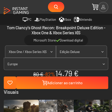
PC
PlayStation
Xbox
Nintendo
Tom Clancy's Ghost Recon: Breakpoint Deluxe Edition -
Xbox One & Xbox Series X|S
Microsoft Store
Download digital
Xbox One / Xbox Series X|S
Edição Deluxe
Europe
14.79 €
80 €
-82%
Adicioner ao carrinho
Visuais