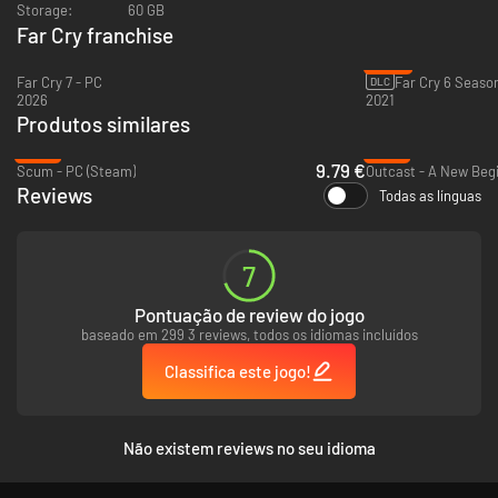
Storage:
60 GB
Far Cry franchise
-29%
Far Cry 7 - PC
DLC
2026
2021
Produtos similares
-78%
-81%
9.79 €
Scum - PC (Steam)
Outcast - A New Begi
Reviews
Todas as línguas
7
Pontuação de review do jogo
baseado em 299 3 reviews, todos os idiomas incluídos
Classifica este jogo!
Não existem reviews no seu idioma