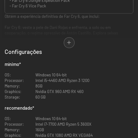
- Far Cry 6 Jungle Expedition Pack
- Far Cry 6 Vice Pack
Obtém a experiência definitiva de Far Cry 6, que inclui:
Far Cry 6: veste a pele de Dani Rojas e enfrenta, a solo ou em
cooperação, o regime opressivo de Antón Castillo. Explora selvas
deslumbrantes, praias e cidades enquanto sentes a adrenalina do
combate graças a um arsenal de centenas de armas.
Configurações
Lost Between Worlds, a expansão surreal para o Far Cry 6: conquista 15
desafios de vida ou morte únicos neste emocionante capítulo da história
mínimo
*
de Dani Rojas. Vais encontrar uma série de momentos fantásticos
repletos de ação, com inimigos de cristal mortíferos, vários caminhos,
OS:
Windows 10 64-bit
uma nova história e um vasto leque de desafios de jogo. Põe-te à prova,
Processor:
Intel i5-4460 AMD Ryzen 3 1200
mostra o que vales e supera a própria morte, ou... perde-te para a
Memory:
8GB
eternidade.
Graphics:
Nvidia GTX 960 AMD RX 460
Storage:
60 GB
Season Pass de Far Cry 6: o Season Pass inclui três DLC e o Far Cry 3:
Blood Dragon. Joga com os vilões Vaas, Pagan Min e Joseph Seed e
recomendado
*
explora as suas mentes.
OS:
Windows 10 64-bit
Pack Ultimate: luta com estilo com o Pack Jungle Expedition, o Pack
Processor:
Intel i7-7700 AMD Ryzen 5 3600X
Croc Hunter e o Pack Vice.
Memory:
16GB
Graphics:
Nvidia GTX 1080 AMD RX VEGA64