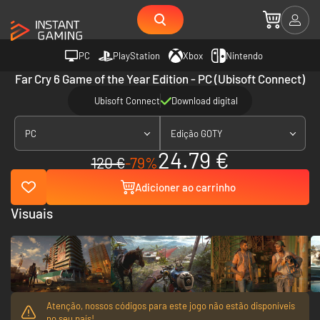
PC
PlayStation
Xbox
Nintendo
Far Cry 6 Game of the Year Edition - PC (Ubisoft Connect)
Ubisoft Connect
Download digital
PC
Edição GOTY
24.79 €
120 €
-79%
Adicioner ao carrinho
Visuais
Atenção, nossos códigos para este jogo não estão disponíveis
no seu país!