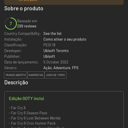
Sobre o produto
Baseado em
7
299 reviews
Country Compatibility:
See the list
Instalação:
Como ativar o seu produto
Classificação:
PEGI 18
Developer:
Ubisoft Toronto
Publisher:
Ubisoft
Data de lançamento:
5 October 2022
Género:
Ação
,
Adventure
,
FPS
MUNDO ABERTO
NARRATIVA
JOGO DE TIROS
Descrição
Edição GOTY inclui
- Far Cry 6
- Far Cry 6 Season Pass
- Far Cry 6 Lost Between Worlds
- Far Cry 6 Croc Hunter Pack