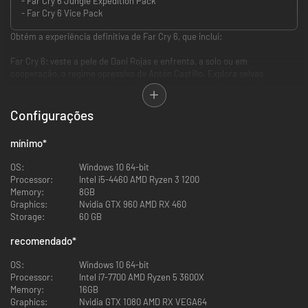
- Far Cry 6 Jungle Expedition Pack
- Far Cry 6 Vice Pack
Obtém a experiência definitiva de Far Cry 6, que inclui:
Far Cry 6: veste a pele de Dani Rojas e enfrenta, a solo ou em
cooperação, o regime opressivo de Antón Castillo. Explora selvas
deslumbrantes, praias e cidades enquanto sentes a adrenalina do
combate graças a um arsenal de centenas de armas.
Configurações
Lost Between Worlds, a expansão surreal para o Far Cry 6: conquista 15
desafios de vida ou morte únicos neste emocionante capítulo da história
mínimo
*
de Dani Rojas. Vais encontrar uma série de momentos fantásticos
repletos de ação, com inimigos de cristal mortíferos, vários caminhos,
OS:
Windows 10 64-bit
uma nova história e um vasto leque de desafios de jogo. Põe-te à prova,
Processor:
Intel i5-4460 AMD Ryzen 3 1200
mostra o que vales e supera a própria morte, ou... perde-te para a
Memory:
8GB
eternidade.
Graphics:
Nvidia GTX 960 AMD RX 460
Storage:
60 GB
Season Pass de Far Cry 6: o Season Pass inclui três DLC e o Far Cry 3:
Blood Dragon. Joga com os vilões Vaas, Pagan Min e Joseph Seed e
recomendado
*
explora as suas mentes.
OS:
Windows 10 64-bit
Pack Ultimate: luta com estilo com o Pack Jungle Expedition, o Pack
Processor:
Intel i7-7700 AMD Ryzen 5 3600X
Croc Hunter e o Pack Vice.
Memory:
16GB
Graphics:
Nvidia GTX 1080 AMD RX VEGA64