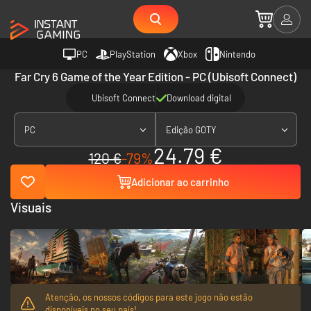
PC
PlayStation
Xbox
Nintendo
Far Cry 6 Game of the Year Edition - PC (Ubisoft Connect)
Ubisoft Connect
Download digital
PC
Edição GOTY
24.79 €
120 €
-79%
Adicionar ao carrinho
Visuais
Atenção, os nossos códigos para este jogo não estão
disponíveis no seu país!