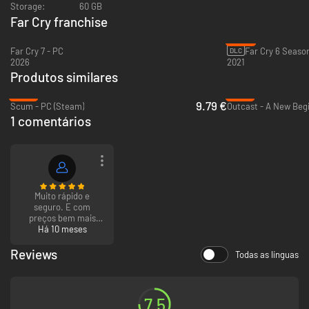
Storage:
60 GB
Far Cry franchise
-29%
Far Cry 7 - PC
DLC
2026
2021
Produtos similares
-78%
-81%
9.79 €
Scum - PC (Steam)
Outcast - A New Begi
1 comentários
Muito rápido e
seguro. E com
preços bem mais
baixos que nas
Há 10 meses
outras plataformas ?
Reviews
Todas as línguas
7.5