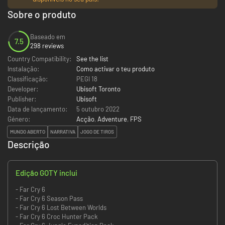
Sobre o produto
Baseado em
7.5
298 reviews
Country Compatibility:
See the list
Instalação:
Como activar o teu produto
Classificação:
PEGI 18
Developer:
Ubisoft Toronto
Publisher:
Ubisoft
Data de lançamento:
5 outubro 2022
Género:
Acção
,
Adventure
,
FPS
MUNDO ABERTO
NARRATIVA
JOGO DE TIROS
Descrição
Edição GOTY inclui
- Far Cry 6
- Far Cry 6 Season Pass
- Far Cry 6 Lost Between Worlds
- Far Cry 6 Croc Hunter Pack