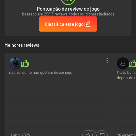
Pontuação de review do jogo
baseado em 298 3 reviews, todos os idiomas incluídos
Classifica este jogo!
Melhores reviews
nao sei como nao gostam desse jogo
Muito bom,
depois de
11 abril 2025
1
26 dezemb