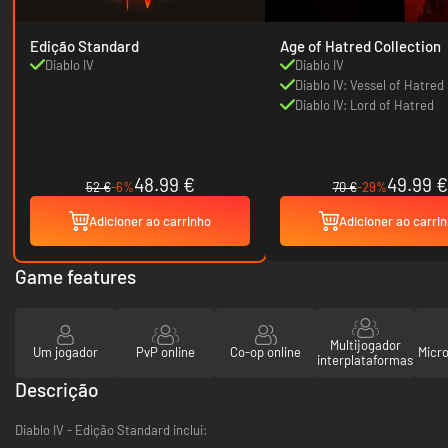
Edição Standard
Age of Hatred Collection
Diablo IV
Diablo IV
Diablo IV: Vessel of Hatred
Diablo IV: Lord of Hatred
48.99 €
49.99 €
52 €
-6%
70 €
-29%
Adicioner ao carrinho
Adicioner ao carri
Game features
Multijogador
Um jogador
PvP online
Co-op online
Micr
interplataformas
Descrição
Diablo IV - Edição Standard inclui: