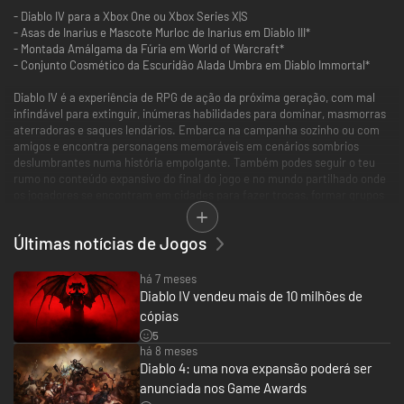
- Diablo IV para a Xbox One ou Xbox Series X|S
- Asas de Inarius e Mascote Murloc de Inarius em Diablo III*
- Montada Amálgama da Fúria em World of Warcraft*
- Conjunto Cosmético da Escuridão Alada Umbra em Diablo Immortal*
Diablo IV é a experiência de RPG de ação da próxima geração, com mal
infindável para extinguir, inúmeras habilidades para dominar, masmorras
aterradoras e saques lendários. Embarca na campanha sozinho ou com
amigos e encontra personagens memoráveis em cenários sombrios
deslumbrantes numa história empolgante. Também podes seguir o teu
rumo no conteúdo expansivo do final do jogo e no mundo partilhado onde
os jogadores se encontram em cidades para fazer trocas, formar grupos
para enfrentar bosses do mundo ou ir a zonas de JxJ, para testarem as
suas habilidades contra outros jogadores - sem lobbies necessários - em
Últimas notícias de Jogos
diferentes plataformas e com progressão partilhada entre elas.
Isto é apenas o início para Diablo IV, com novos eventos, histórias,
há 7 meses
temporadas, recompensas e mais ainda por vir.
Diablo IV vendeu mais de 10 milhões de
cópias
*Transferência separada. Diablo III, World of Warcraft e Diablo Immortal
5
são vendidos / transferidos separadamente.
há 8 meses
Diablo 4: uma nova expansão poderá ser
Requer uma conta Battle.net. Requer uma ligação à Internet.
anunciada nos Game Awards