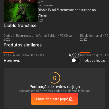
Para mais informações, visita Diablo.com.
4
há 9 meses
© 2023 Blizzard Entertainment, Inc. Diablo, Diablo Immortal, World of
Diablo IV foi fortemente censurado na
Warcraft e Blizzard Entertainment são marcas comerciais ou marcas
China
registadas da Blizzard Entertainment, Inc. nos EUA e/ou noutros países.
3
Todos os direitos reservados.
Diablo franchise
Diablo II: Resurrected – Infernal Edition - PC (Steam)
Diablo Immortal - PC 
2026
2022
Produtos similares
-89%
-18%
4.99 €
Atlas Fallen - Xbox Series X|S
Gotham Knights - Xbo
Reviews
Todas as línguas
6
Pontuação de review do jogo
baseado em 61 3 reviews, todos os idiomas incluídos
Classifica este jogo!