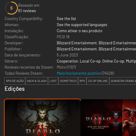
Baseado em
6
61 reviews
Country Compatibility:
See the list
Idiomas:
See the supported languages
Instalação:
Como ativar o seu produto
Classificação:
PEGI 18
Developer:
Blizzard Entertainment
,
Blizzard Entertainmen
Publisher:
Blizzard Entertainment
,
Blizzard Entertainmen
Data de lançamento:
5 June 2023
Género:
Cooperation
,
Local Co-op
,
Online Co-op
,
Multi
Reviews recentes da Steam:
Misto
(1197)
Todas Reviews Steam:
Maioritariamente positivo
(
74528
)
RPG DE AÇÃO
HACK & SLASH
LOOT
ISOMÉTRICO
RPG
CO-OP ONLINE
DUNGEON CRAWL
Edições