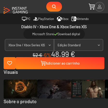
PC
PlayStation
Xbox
Nintendo
Diablo IV - Xbox One & Xbox Series X|S
Microsoft Store
Download digital
Xbox One / Xbox Series X|S
Edição Standard
48.99 €
52 €
-6%
Adicioner ao carrinho
Visuais
Sobre o produto