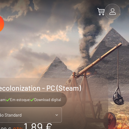
ecolonization - PC (Steam)
eam
Em estoque
Download digital
ão Standard
1.89 €