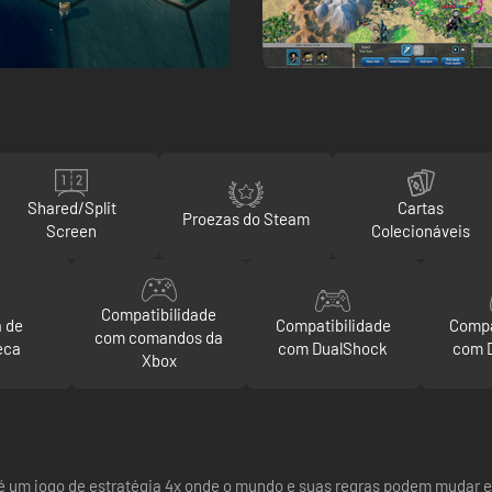
Shared/Split
Cartas
Proezas do Steam
Screen
Colecionáveis
Compatibilidade
a de
Compatibilidade
Compa
com comandos da
eca
com DualShock
com 
Xbox
l é um jogo de estratégia 4x onde o mundo e suas regras podem muda