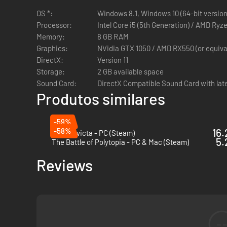
assentamento das mudanças construindo escudos especiais
OS *:
Windows 8.1, Windows 10 (64-bit version
Processor:
Intel Core i5 (5th Generation) / AMD Ryze
Progrida através das eras
Memory:
8 GB RAM
Graphics:
NVidia GTX 1050 / AMD RX550 (or equiva
DirectX:
Version 11
Storage:
2 GB available space
Sound Card:
DirectX Compatible Sound Card with late
Produtos similares
-59%
-58%
16.
Terra Invicta - PC (Steam)
5.
The Battle of Polytopia - PC & Mac (Steam)
Reviews
Os sobreviventes da terrível catástrofe que quase destruiu
seus seguidores a evoluir por quatro épocas distintas, até
Envolva-se em combates táticos
-