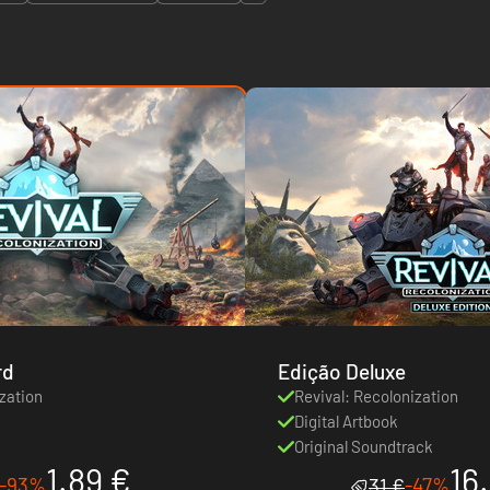
rd
Edição Deluxe
zation
Revival: Recolonization
Digital Artbook
Original Soundtrack
1.89 €
16
-93%
-47%
31 €