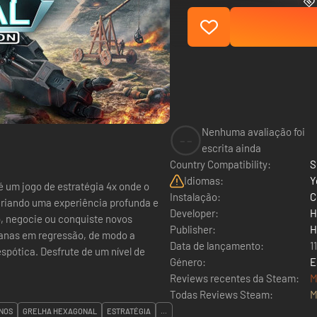
Nenhuma avaliação foi
--
escrita ainda
Country Compatibility:
S
Idiomas:
Y
é um jogo de estratégia 4x onde o
Instalação:
C
iando uma experiência profunda e
Developer:
H
o, negocie ou conquiste novos
Publisher:
H
umanas em regressão, de modo a
Data de lançamento:
1
 um nível de
Género:
E
Reviews recentes da Steam:
M
Todas Reviews Steam:
M
NOS
GRELHA HEXAGONAL
ESTRATÉGIA
...