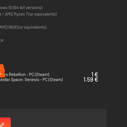
ws 10 (64-bit versions)
z / AMD Ryzen 7 (or equivalents)
AMD 6600 (or equivalents)
ce
%
%
1 €
Wars Rebellion - PC (Steam)
1.59 €
stellar Space: Genesis - PC (Steam)
 de jogo. Escolha a tribo certa para apadrinhar e ajude