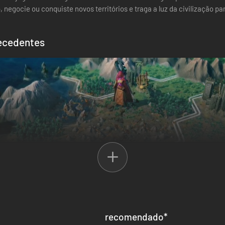
, negocie ou conquiste novos territórios e traga a luz da civilização
recedentes
ga 'não' para estágios finais previsíveis e entediantes!
a você jogar. De mudanças climáticas repentinas a infestações zumbi 
recomendado
*
cretos, que permite a você terraformar o planeta e ajustar as regras 