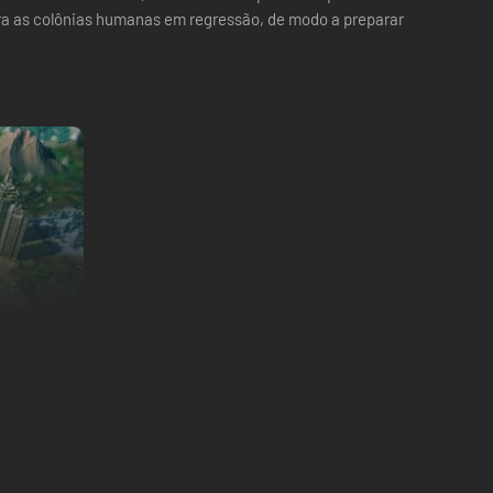
 para as colônias humanas em regressão, de modo a preparar
e banimentos de certas armas, prepare-se para muitas
do jogo em regiões específicas do mapa. Proteja seu