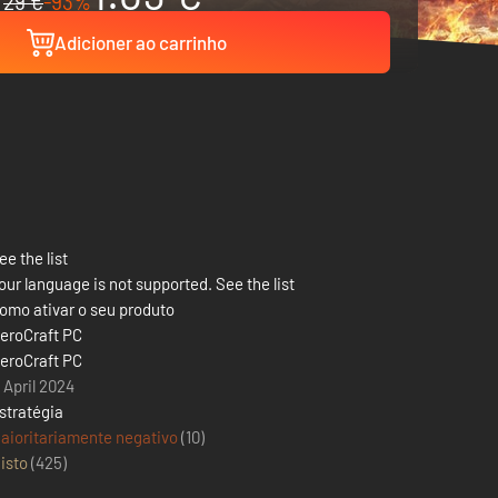
29 €
-93%
Adicioner ao carrinho
ee the list
our language is not supported. See the list
omo ativar o seu produto
eroCraft PC
eroCraft PC
1 April 2024
stratégia
aioritariamente negativo
(10)
isto
(
425
)