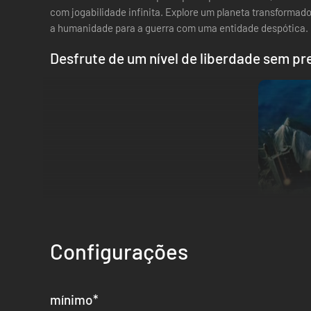
com jogabilidade infinita. Explore um planeta transformado
a humanidade para a guerra com uma entidade despótica.
Desfrute de um nível de liberdade sem p
Configurações
Diga 'sim' para uma jogabilidade significativa e infinita. Di
Revival apresenta um espaço de vastas possibilidades par
surpresas.
mínimo
*
Adapte-se às novas condições com a ajuda do sistema de de