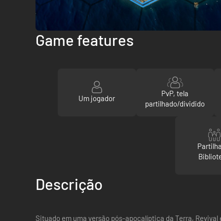
Game features
PvP, tela
Um jogador
partilhado/dividido
Partilh
Bibliot
Descrição
Situado em uma versão pós-apocalíptica da Terra, Reviva