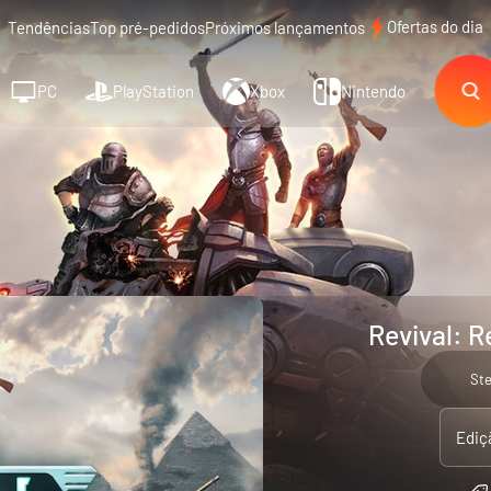
Ofertas do dia
Tendências
Top pré-pedidos
Próximos lançamentos
PC
PlayStation
Xbox
Nintendo
Revival: R
St
Ediç