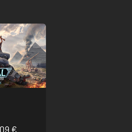
.09 €