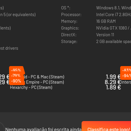
 ou aceitando as bênçãos da árvore totêmica de sua tribo.
s)
OS *:
Windows 8.1, Windo
n 5 (or equivalents)
Processor:
Intel Core i7 2.8GH
Memory:
16 GB RAM
lents)
Graphics:
NVidia GTX 1080 / 
DirectX:
Version 11
Storage:
2 GB available spa
st drivers
-95%
-83
29 €
-79%
1.99 €
-94
Old World - PC & Mac (Steam)
Star 
29 €
-90%
8.29 €
Shadow Empire - PC (Steam)
Inter
1.89 €
Hexarchy - PC (Steam)
 a humanidade têm características e bônus únicos que afetam seu estilo
 chegar a assentamentos futuristas e tecnologias inovadoras.
-
Nenhuma avaliação foi escrita ainda
Classifica este jogo!