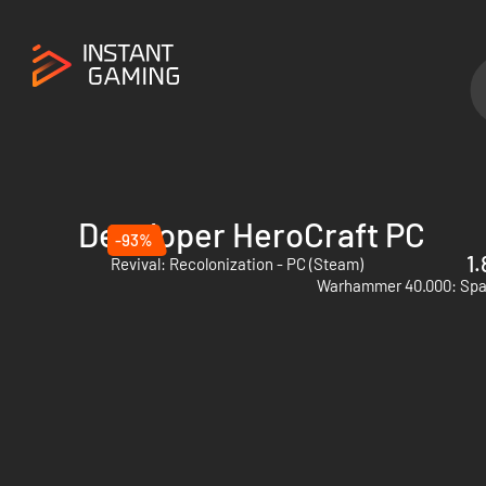
Developer HeroCraft PC
-93%
1.
Revival: Recolonization - PC (Steam)
Warhammer 40.000: Spac