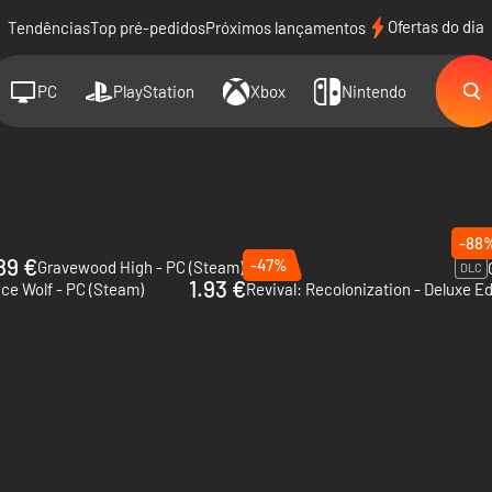
Ofertas do dia
Tendências
Top pré-pedidos
Próximos lançamentos
PC
PlayStation
Xbox
Nintendo
-88
89 €
-47%
Gravewood High - PC (Steam)
DLC
1.93 €
e Wolf - PC (Steam)