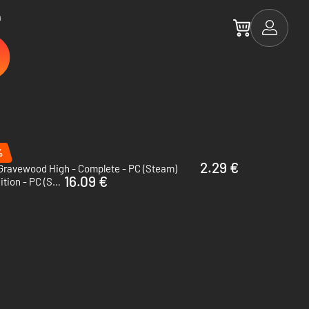
a
%
2.29 €
Gravewood High - Complete - PC (Steam)
16.09 €
Revival: Recolonization - Deluxe Edition - PC (Steam)