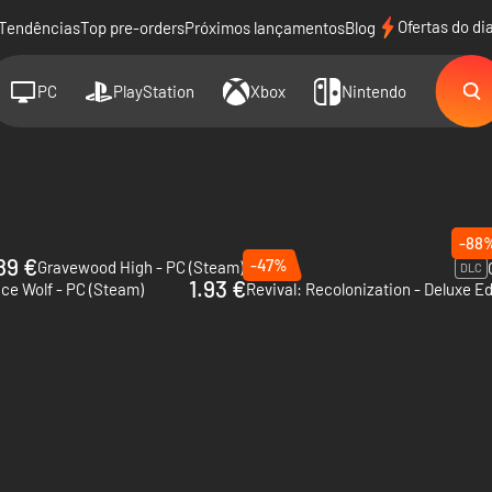
Ofertas do di
Tendências
Top pre-orders
Próximos lançamentos
Blog
PC
PlayStation
Xbox
Nintendo
-88
89 €
-47%
Gravewood High - PC (Steam)
DLC
1.93 €
e Wolf - PC (Steam)