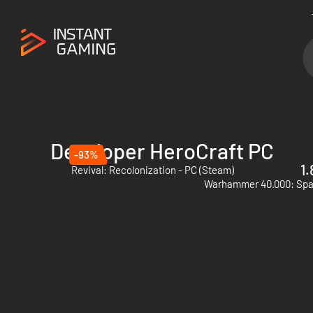
Developer HeroCraft PC
-93%
1.
Revival: Recolonization - PC (Steam)
Warhammer 40.000: Spac