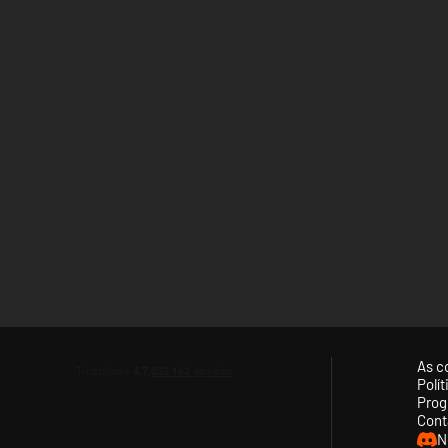
As c
Polí
Prog
Cont
N