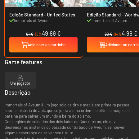
Edição Standard - United States
Edição Standard - W
Immortals of Aveum
Immortals of Aveum
49.89 €
4.99 €
61 €
-18%
80 €
-94%
Adicioner ao carrinho
Adicioner ao carri
Game features
Um jogador
Descrição
Immortals of Aveum é um jogo solo de tiro e magia em primeira pessoa
sobre a história de Jak, que se junta a uma ordem de elite de magos de
batalha para salvar um mundo à beira do abismo.
Com legiões de soldados dos dois lados da Guerreterna, ele deve
desvendar os mistérios do passado conturbado de Aveum, se houver
alguma esperança de salvar seu futuro.
Domine as três forças de magia e lance feitiços com habilidade mortal