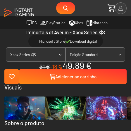
PC
PlayStation
Xbox
Nintendo
Immortals of Aveum - Xbox Series X|S
Microsoft Store
Download digital
Xbox Series X|S
Edição Standard
49.89 €
61 €
-18%
Adicioner ao carrinho
Visuais
Sobre o produto