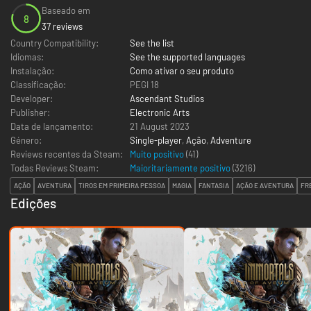
Baseado em
8
37 reviews
Country Compatibility:
See the list
Idiomas:
See the supported languages
Instalação:
Como ativar o seu produto
Classificação:
PEGI 18
Developer:
Ascendant Studios
Publisher:
Electronic Arts
Data de lançamento:
21 August 2023
Género:
Single-player
,
Ação
,
Adventure
Reviews recentes da Steam:
Muito positivo
(41)
Todas Reviews Steam:
Maioritariamente positivo
(
3216
)
AÇÃO
AVENTURA
TIROS EM PRIMEIRA PESSOA
MAGIA
FANTASIA
AÇÃO E AVENTURA
FR
Edições