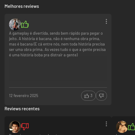
Space e Call of Duty, e publicado pela EA Originals.
Melhores reviews
*Aplicam-se condições e restrições. Consulte
https://www.ea.com/games/immortals-of-aveum/immortals-of-
aveum/disclaimers para obter mais detalhes.
A gameplay é divertida, sendo bem rápido para pegar o
jeito. A história é bacana, não é nenhuma obra prima,
mas é bacana (E cá entre nós, nem toda história precisa
ser uma obra prima. As vezes tudo o que a gente precisa
é uma história boba pra distrair a gente)
12 fevereiro 2025
3
Reviews recentes