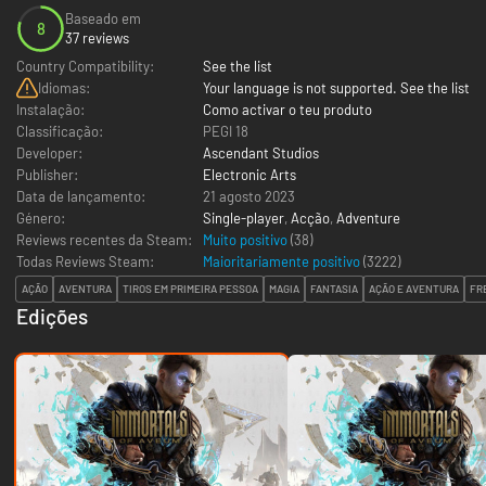
Baseado em
8
37 reviews
Country Compatibility:
See the list
Idiomas:
Your language is not supported. See the list
Instalação:
Como activar o teu produto
Classificação:
PEGI 18
Developer:
Ascendant Studios
Publisher:
Electronic Arts
Data de lançamento:
21 agosto 2023
Género:
Single-player
,
Acção
,
Adventure
Reviews recentes da Steam:
Muito positivo
(38)
Todas Reviews Steam:
Maioritariamente positivo
(
3222
)
AÇÃO
AVENTURA
TIROS EM PRIMEIRA PESSOA
MAGIA
FANTASIA
AÇÃO E AVENTURA
FR
Edições