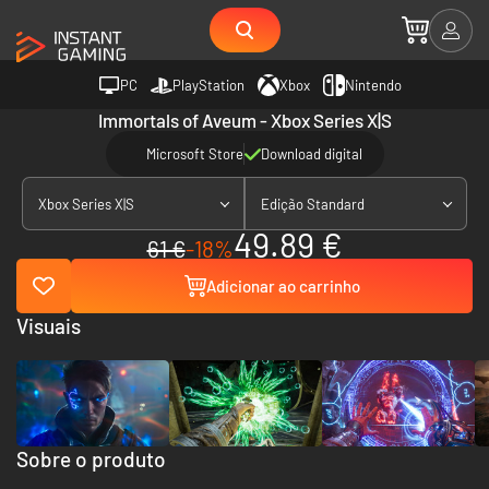
PC
PlayStation
Xbox
Nintendo
Immortals of Aveum - Xbox Series X|S
Microsoft Store
Download digital
Xbox Series X|S
Edição Standard
49.89 €
61 €
-18%
Adicionar ao carrinho
Visuais
Sobre o produto