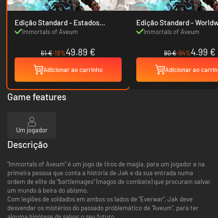
Edição Standard - Estados
Edição Standard - W
Unidos
Immortals of Aveum
Immortals of Aveum
49.89 €
4.99 €
61 €
-18%
80 €
-94%
Adicionar ao carrinho
Adicionar ao carri
Game features
Um jogador
Descrição
"Immortals of Aveum" é um jogo de tiros de magia, para um jogador e na
primeira pessoa que conta a história de Jak e da sua entrada numa
ordem de elite de "battlemages" (magos de combate) que procuram salvar
um mundo à beira do abismo.
Com legiões de soldados em ambos os lados de "Everwar", Jak deve
desvendar os mistérios do passado problemático de "Aveum", para ter
alguma hipótese de salvar o seu futuro.