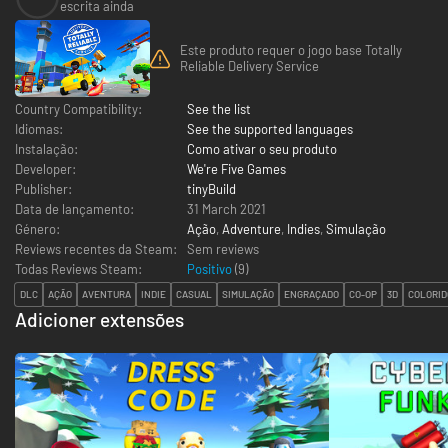
escrita ainda
Este produto requer o jogo base Totally
Reliable Delivery Service
Country Compatibility:
See the list
Idiomas:
See the supported languages
Instalação:
Como ativar o seu produto
Developer:
We're Five Games
Publisher:
tinyBuild
Data de lançamento:
31 March 2021
Género:
Ação
,
Adventure
,
Indies
,
Simulação
Reviews recentes da Steam:
Sem reviews
Todas Reviews Steam:
Positivo
(
9
)
DLC
AÇÃO
AVENTURA
INDIE
CASUAL
SIMULAÇÃO
ENGRAÇADO
CO-OP
3D
COLORID
Adicioner extensões