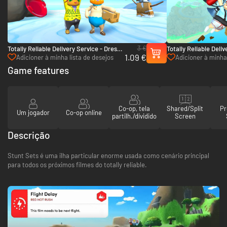
3 €
Totally Reliable Delivery Service - Dress
Totally Reliable Deliv
1.09 €
Code - PC & Mac (Steam)
Cyberfunk - PC & Ma
Adicioner à minha lista de desejos
Adicioner à minha 
Game features
Co-op, tela
Shared/Split
Pr
Um jogador
Co-op online
partilh./dividido
Screen
Descrição
Stunt Sets é uma ilha particular enorme usada como cenário principal
para todos os próximos filmes do totally reliable.