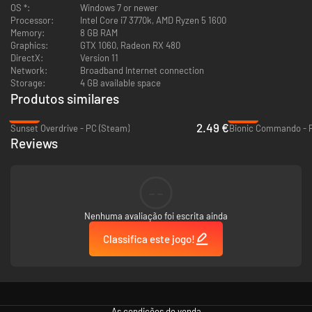
OS *:
Windows 7 or newer
Processor:
Intel Core i7 3770k, AMD Ryzen 5 1600
Memory:
8 GB RAM
Graphics:
GTX 1060, Radeon RX 480
DirectX:
Version 11
Network:
Broadband Internet connection
Storage:
4 GB available space
Produtos similares
Ahoy, capitão!
-88%
-90%
2.49 €
Sunset Overdrive - PC (Steam)
Bionic Commando - 
Reviews
--
Nenhuma avaliação foi escrita ainda
Classifica este jogo!
As condições de venda