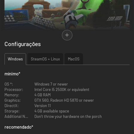
Configurações
Windows
SteamOS + Linux
MacOS
Stunt Sets inclui uma ilha inédita para explorar, novas entregas para
concluir, veículos originais para pilotar e visuais superpoderosos para
mínimo
*
usar!
OS *:
Windows 7 or newer
Muito melhor do que golfe
Processor:
Intel Core i5 2500K or equivalent
Memory:
4 GB RAM
Graphics:
GTX 560, Radeon HD 5870 or newer
DirectX:
Version 11
Storage:
4 GB available space
Additional Notes:
Don't throw your hardware on the porch
recomendado
*